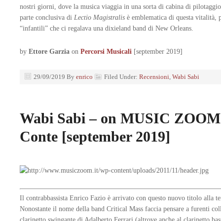
nostri giorni, dove la musica viaggia in una sorta di cabina di pilotaggi
parte conclusiva di
Lectio Magistralis
è emblematica di questa vitalità, p
“infantili” che ci regalava una dixieland band di New Orleans.
by
Ettore Garzia
on
Percorsi Musicali
[september 2019]
29/09/2019
By
enrico
Filed Under:
Recensioni
,
Wabi Sabi
Wabi Sabi – on MUSIC ZOOM b
Conte [september 2019]
Il contrabbassista Enrico Fazio è arrivato con questo nuovo titolo alla t
Nonostante il nome della band Critical Mass faccia pensare a furenti collet
clarinetto swingante di Adalberto Ferrari (altrove anche al clarinetto bass