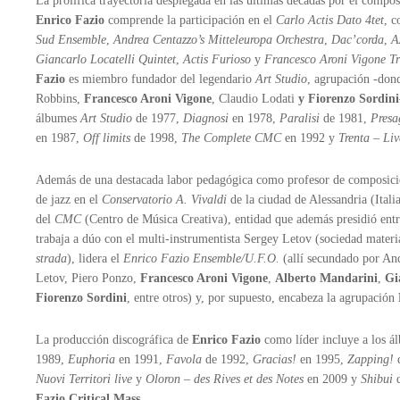
La prolífica trayectoria desplegada en las últimas décadas por el composi
Enrico Fazio
comprende la participación en el
Carlo Actis Dato 4tet
, c
Sud Ensemble
,
Andrea Centazzo’s Mitteleuropa Orchestra
,
Dac’corda
,
A
Giancarlo Locatelli Quintet
,
Actis Furioso
y
Francesco Aroni Vigone Tr
Fazio
es miembro fundador del legendario
Art Studio
, agrupación -don
Robbins,
Francesco Aroni Vigone
, Claudio Lodati
y Fiorenzo Sordini
álbumes
Art Studio
de 1977,
Diagnosi
en 1978,
Paralisi
de 1981,
Presa
en 1987,
Off limits
de 1998,
The Complete CMC
en 1992 y
Trenta – Liv
Además de una destacada labor pedagógica como profesor de composició
de jazz en el
Conservatorio
A. Vivaldi
de la ciudad de Alessandria (Ita
del
CMC
(Centro de Música Creativa), entidad que además presidió ent
trabaja a dúo con el multi-instrumentista Sergey Letov (sociedad materi
strada
), lidera el
Enrico Fazio Ensemble/U.F.O.
(allí secundado por An
Letov, Piero Ponzo,
Francesco Aroni Vigone
,
Alberto Mandarini
,
Gi
Fiorenzo Sordini
, entre otros) y, por supuesto, encabeza la agrupación
La producción discográfica de
Enrico Fazio
como líder incluye a los 
1989,
Euphoria
en 1991,
Favola
de 1992,
Gracias!
en 1995,
Zapping!
Nuovi Territori live
y
Oloron – des Rives et des Notes
en 2009 y
Shibui
d
Fazio Critical Mass
.