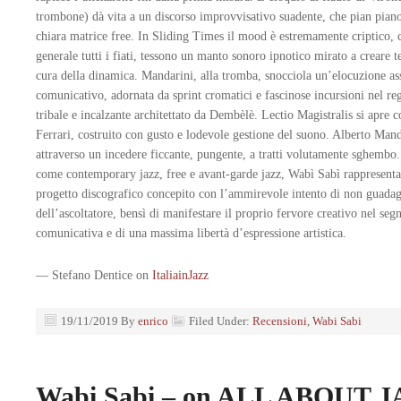
trombone) dà vita a un discorso improvvisativo suadente, che pian piano
chiara matrice free. In Sliding Times il mood è estremamente criptico, c
generale tutti i fiati, tessono un manto sonoro ipnotico mirato a creare t
cura della dinamica. Mandarini, alla tromba, snocciola un’elocuzione ass
comunicativo, adornata da sprint cromatici e fascinose incursioni nel re
tribale e incalzante architettato da Dembèlè. Lectio Magistralis si apre 
Ferrari, costruito con gusto e lodevole gestione del suono. Alberto Mand
attraverso un incedere ficcante, pungente, a tratti volutamente sghembo.
come contemporary jazz, free e avant-garde jazz, Wabì Sabì rappresenta i
progetto discografico concepito con l’ammirevole intento di non guadagnar
dell’ascoltatore, bensì di manifestare il proprio fervore creativo nel seg
comunicativa e di una massima libertà d’espressione artistica.
— Stefano Dentice on
ItaliainJazz
19/11/2019
By
enrico
Filed Under:
Recensioni
,
Wabi Sabi
Wabi Sabi – on ALL ABOUT JA