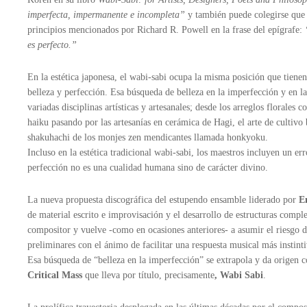
imperfecta, impermanente e incompleta”
y también puede colegirse que s
principios mencionados por Richard R. Powell en la frase del epígrafe:
es perfecto.”
En la estética japonesa, el wabi-sabi ocupa la misma posición que tienen
belleza y perfección. Esa búsqueda de belleza en la imperfección y en l
variadas disciplinas artísticas y artesanales; desde los arreglos florales
haiku pasando por las artesanías en cerámica de Hagi, el arte de cultivo 
shakuhachi de los monjes zen mendicantes llamada honkyoku.
Incluso en la estética tradicional wabi-sabi, los maestros incluyen un err
perfección no es una cualidad humana sino de carácter divino.
La nueva propuesta discográfica del estupendo ensamble liderado por
E
de material escrito e improvisación y el desarrollo de estructuras comple
compositor y vuelve -como en ocasiones anteriores- a asumir el riesgo d
preliminares con el ánimo de facilitar una respuesta musical más instinti
Esa búsqueda de “belleza en la imperfección” se extrapola y da origen 
Critical Mass
que lleva por título, precisamente
, Wabi Sabi
.