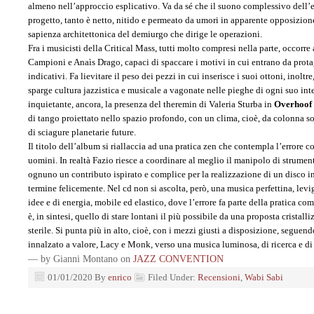
almeno nell’approccio esplicativo. Va da sé che il suono complessivo dell’e
progetto, tanto è netto, nitido e permeato da umori in apparente opposizione
sapienza architettonica del demiurgo che dirige le operazioni.
Fra i musicisti della Critical Mass, tutti molto compresi nella parte, occorre
Campioni e Anaìs Drago, capaci di spaccare i motivi in cui entrano da protag
indicativi. Fa lievitare il peso dei pezzi in cui inserisce i suoi ottoni, inolt
sparge cultura jazzistica e musicale a vagonate nelle pieghe di ogni suo int
inquietante, ancora, la presenza del theremin di Valeria Sturba in
Overhoof
di tango proiettato nello spazio profondo, con un clima, cioè, da colonna s
di sciagure planetarie future.
Il titolo dell’album si riallaccia ad una pratica zen che contempla l’errore 
uomini. In realtà Fazio riesce a coordinare al meglio il manipolo di strumentis
ognuno un contributo ispirato e complice per la realizzazione di un disco in
termine felicemente. Nel cd non si ascolta, però, una musica perfettina, levi
idee e di energia, mobile ed elastico, dove l’errore fa parte della pratica co
è, in sintesi, quello di stare lontani il più possibile da una proposta cristal
sterile. Si punta più in alto, cioè, con i mezzi giusti a disposizione, segue
innalzato a valore, Lacy e Monk, verso una musica luminosa, di ricerca e di
— by Gianni Montano on
JAZZ CONVENTION
01/01/2020
By
enrico
Filed Under:
Recensioni
,
Wabi Sabi