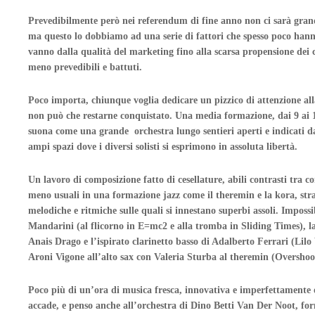
Prevedibilmente però nei referendum di fine anno non ci sarà grand
ma questo lo dobbiamo ad una serie di fattori che spesso poco hann
vanno dalla qualità del marketing fino alla scarsa propensione dei c
meno prevedibili e battuti.
Poco importa, chiunque voglia dedicare un pizzico di attenzione al
non può che restarne conquistato. Una media formazione, dai 9 ai 1
suona come una grande orchestra lungo sentieri aperti e indicati d
ampi spazi dove i diversi solisti si esprimono in assoluta libertà.
Un lavoro di composizione fatto di cesellature, abili contrasti tra cor
meno usuali in una formazione jazz come il theremin e la kora, str
melodiche e ritmiche sulle quali si innestano superbi assoli. Impos
Mandarini (al flicorno in E=mc2 e alla tromba in Sliding Times), la
Anais Drago e l’ispirato clarinetto basso di Adalberto Ferrari (Lilo
Aroni Vigone all’alto sax con Valeria Sturba al theremin (Overshoo
Poco più di un’ora di musica fresca, innovativa e imperfettamente
accade, e penso anche all’orchestra di Dino Betti Van Der Noot, f