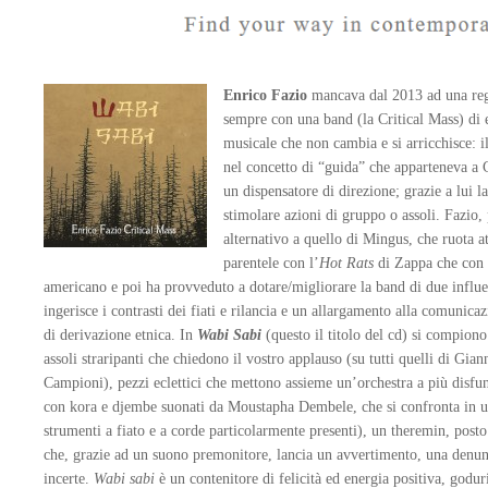
Enrico Fazio
mancava dal 2013 ad una regi
sempre con una band (la Critical Mass) di e
musicale che non cambia e si arricchisce: il
nel concetto di “guida” che apparteneva a 
un dispensatore di direzione; grazie a lui l
stimolare azioni di gruppo o assoli. Fazio,
alternativo a quello di Mingus, che ruota a
parentele con l’
Hot Rats
di Zappa che con q
americano e poi ha provveduto a dotare/migliorare la band di due influe
ingerisce i contrasti dei fiati e rilancia e un allargamento alla comunic
di derivazione etnica. In
Wabi Sabi
(questo il titolo del cd) si compion
assoli straripanti che chiedono il vostro applauso (su tutti quelli di Gia
Campioni), pezzi eclettici che mettono assieme un’orchestra a più disfun
con kora e djembe suonati da Moustapha Dembele, che si confronta in u
strumenti a fiato e a corde particolarmente presenti), un theremin, posto
che, grazie ad un suono premonitore, lancia un avvertimento, una denunc
incerte.
Wabi sabi
è un contenitore di felicità ed energia positiva, godur