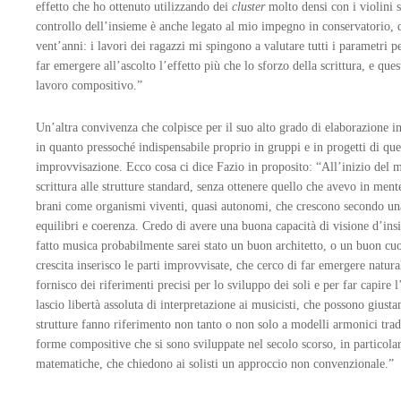
effetto che ho ottenuto utilizzando dei
cluster
molto densi con i violini 
controllo dell’insieme è anche legato al mio impegno in conservatorio,
vent’anni: i lavori dei ragazzi mi spingono a valutare tutti i parametri p
far emergere all’ascolto l’effetto più che lo sforzo della scrittura, e ques
lavoro compositivo.”
Un’altra convivenza che colpisce per il suo alto grado di elaborazione i
in quanto pressoché indispensabile proprio in gruppi e in progetti di ques
improvvisazione. Ecco cosa ci dice Fazio in proposito: “All’inizio del m
scrittura alle strutture standard, senza ottenere quello che avevo in ment
brani come organismi viventi, quasi autonomi, che crescono secondo una 
equilibri e coerenza. Credo di avere una buona capacità di visione d’ins
fatto musica probabilmente sarei stato un buon architetto, o un buon cu
crescita inserisco le parti improvvisate, che cerco di far emergere natur
fornisco dei riferimenti precisi per lo sviluppo dei soli e per far capire
lascio libertà assoluta di interpretazione ai musicisti, che possono giust
strutture fanno riferimento non tanto o non solo a modelli armonici trad
forme compositive che si sono sviluppate nel secolo scorso, in particolar
matematiche, che chiedono ai solisti un approccio non convenzionale.”