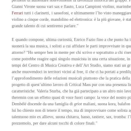
permette di aumentare notevolmente la tavolozza timbrica del gruppo. Per
Gianni Virone suona vari sax e flauto, Luca Campioni violino, marimbe,
Ferrari
tutti i clarinetti, i sassofoni, e ultimamente l’ho visto maneggia
violino a cinque corde, mandolino ed elettronica: è la più giovane, è st
grande talento di cui sentiremo parlare.”
E quando compone, ultima curiosità, Enrico Fazio fino a che punto ha i
suonerà la sua musica, i solisti a cui affidare le parti improvvisate in qu
attorno? “Ho sempre ben in mente per chi scrivo e soprattutto a chi rise
come potrebbe reagire ogni singolo musicista in una certa situazione, in 
tempi del Centro di Musica Creativa e dell’Art Studio, siamo stati un gr
anche muovendoci in territori vicini al free, il che ci ha portati a predili
l’approfondimento delle relazioni musicali piuttosto che la pratica della
progetto di quest’ultimo lavoro di Critical Mass pur con una presenza limi
caratteristiche. Valeria Sturba, che ha già partecipato a un altro mio lav
theremin con un effetto quasi di voce fuori campo: la voce del nostro 
Dembélé discende da una famiglia di
griot
maliani, suona kora, balafon e
lui ho chiesto non di tenere il tempo, ma di improvvisare come solista 
talentuoso mio ex allievo, suona chitarra, basso, tastiere, sax, tromba: l
prezzemolo, per dare alcuni tocchi di colore finali.”