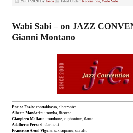
29/01/2020
By
fosca
Filed Under:
Recensioni
,
Wabi Sabi
Wabi Sabi – on JAZZ CONVE
Gianni Montano
Enrico Fazio
: contrabbasso, electronics
Alberto Mandarini
: tromba, flicorno
Gianpiero Malfatto
: trombone, euphonium, flauto
Adalberto Ferrari
: clarinetti
Francesco Aroni Vigone
: sax soprano, sax alto