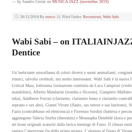
— by Sandro Cerini on
MUSICA JAZZ (november 2019)
26/12/2019
By
enrico
Filed Under:
Recensioni
,
Wabi Sabi
Wabi Sabi – on ITALIAINJAZZ
Dentice
Un’inebriante miscellanea di colori diversi e suoni ammalianti, congiunt
ritmici, talvolta cerebrali, ma molto interessanti. Wabì Sabì è la nuova 
Critical Mass, foltissima formazione costituita da Luca Campioni (violi
mandolino), Alberto Mandarini (tromba e flicorno), Gianpiero Malfatto 
tuba), Adalberto Ferrari (clarinetto, clarinetto basso e clarinetto contr
soprano e sax alto), Gianni Virone (flauto, sax tenore e sax baritono), S
Fazio (contrabbasso ed elettronica) e Fiorenzo Sordini (batteria e percussi
aggiungono Valeria Sturba (theremin) e Moustapha Dembèlè (kora e perc
sei brani originali scaturiti dalla lavica meninge di Fazio. Il climax es
rapisce l’attenzione fin dalla prima misura. L’eloquio al flauto di Viron