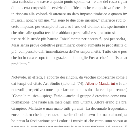
Una curiosità che nasce a questo punto spontanea—e che del resto riguar
di una certa corposità al servizio di un’idea anche compositiva forte—è 
in risposta alla volontà di ottenere un dato impasto timbrico e quanto inv
musicali nonché umane. “Ci sono le due cose insieme,” chiarisce subito 
certo impasto, per esempio attraverso l’uso del violino, che sperimento
che oltre alle qualità tecniche abbiano personalità e soprattutto siano dutt
uscire dalle strade più battute. Inizialmente per necessità, poi per scelta
Mass senza prove collettive preliminari: questo aumenta le probabilità di 
più, compensato dall’immediatezza dell’estemporaneità. Tutto ciò è possi
che ho in casa e soprattutto grazie a mia moglie Fosca, che è un fisico a
prediletto.”
Notevole, in effetti, l’apporto dei singoli, da vecchie conoscenze come 
dai tempi del citato Art Studio (nato nel ’74),
Alberto Mandarini
e Franc
notevoli prospettive come—per fare un nome solo—la ventiquattrenne (a
“Come la musica—spiega Fazio—anche il gruppo è cresciuto come una ce
formazione, che risale alla metà degli anni Ottanta. Allora erano già prese
Gianpiero Malfatto e man mano tutti gli altri. La decennale frequentazi
zoccolo duro che ha permesso le scelte di cui dicevo. Io, nato al nord, so
ho preso la fascinazione per i colori: i musicisti che cerco sono spesso a