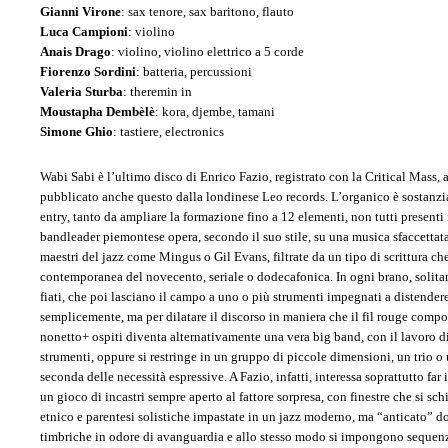
Gianni Virone
: sax tenore, sax baritono, flauto
Luca Campioni
: violino
Anais Drago
: violino, violino elettrico a 5 corde
Fiorenzo Sordini
: batteria, percussioni
Valeria Sturba
: theremin in
Moustapha Dembèlè
: kora, djembe, tamani
Simone Ghio
: tastiere, electronics
Wabi Sabi è l’ultimo disco di Enrico Fazio, registrato con la Critical Mass, a
pubblicato anche questo dalla londinese Leo records. L’organico è sostan
entry, tanto da ampliare la formazione fino a 12 elementi, non tutti presenti 
bandleader piemontese opera, secondo il suo stile, su una musica sfaccettata
maestri del jazz come Mingus o Gil Evans, filtrate da un tipo di scrittura ch
contemporanea del novecento, seriale o dodecafonica. In ogni brano, solita
fiati, che poi lasciano il campo a uno o più strumenti impegnati a distendere
semplicemente, ma per dilatare il discorso in maniera che il fil rouge compos
nonetto+ ospiti diventa alternativamente una vera big band, con il lavoro 
strumenti, oppure si restringe in un gruppo di piccole dimensioni, un trio o 
seconda delle necessità espressive. A Fazio, infatti, interessa soprattutto far i
un gioco di incastri sempre aperto al fattore sorpresa, con finestre che si s
etnico e parentesi solistiche impastate in un jazz moderno, ma “anticato” d
timbriche in odore di avanguardia e allo stesso modo si impongono sequenz