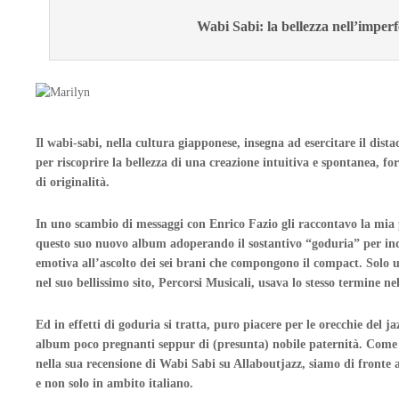
Wabi Sabi: la bellezza nell’imper
Il wabi-sabi, nella cultura giapponese, insegna ad esercitare il dista
per riscoprire la bellezza di una creazione intuitiva e spontanea, f
di originalità.
In uno scambio di messaggi con Enrico Fazio gli raccontavo la mia 
questo suo nuovo album adoperando il sostantivo “goduria” per indi
emotiva all’ascolto dei sei brani che compongono il compact. Solo 
nel suo bellissimo sito, Percorsi Musicali, usava lo stesso termine ne
Ed in effetti di goduria si tratta, puro piacere per le orecchie del j
album poco pregnanti seppur di (presunta) nobile paternità. Come
nella sua recensione di Wabi Sabi su Allaboutjazz, siamo di fronte
e non solo in ambito italiano.