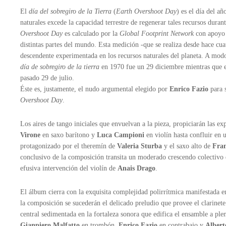
El
día del sobregiro de la Tierra
(
Earth Overshoot Day
) es el día del a
naturales excede la capacidad terrestre de regenerar tales recursos dura
Overshoot Day
es calculado por la
Global Footprint Network
con apoyo d
distintas partes del mundo. Esta medición -que se realiza desde hace cu
descendente experimentada en los recursos naturales del planeta. A modo
día de sobregiro de la tierra
en 1970 fue un 29 diciembre mientras que en
pasado 29 de julio.
Éste es, justamente, el nudo argumental elegido por
Enrico Fazio
para s
Overshoot Day
.
Los aires de tango iniciales que envuelvan a la pieza, propiciarán las e
Virone
en saxo barítono y
Luca Campioni
en violín hasta confluir en 
protagonizado por el theremín de
Valeria Sturba
y el saxo alto de
Fran
conclusivo de la composición transita un moderado crescendo colectivo 
efusiva intervención del violín de
Anais Drago
.
El álbum cierra con la exquisita complejidad polirrítmica manifestada 
la composición se sucederán el delicado preludio que provee el clarinet
central sedimentada en la fortaleza sonora que edifica el ensamble a plen
Gianpiero Malfatto
en trombón,
Enrico Fazio
en contrabajo y
Albert