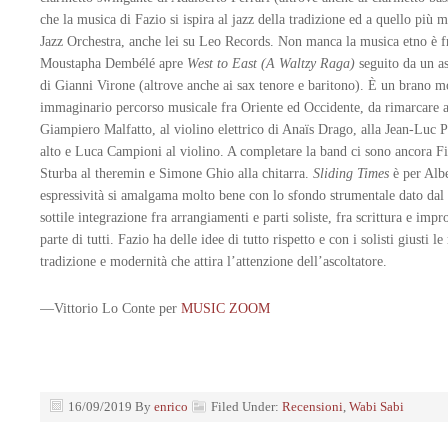
che la musica di Fazio si ispira al jazz della tradizione ed a quello pi
Jazz Orchestra, anche lei su Leo Records. Non manca la musica etno è fra
Moustapha Dembélé apre
West to East (A Waltzy Raga)
seguito da un as
di Gianni Virone (altrove anche ai sax tenore e baritono). È un brano mol
immaginario percorso musicale fra Oriente ed Occidente, da rimarcare an
Giampiero Malfatto, al violino elettrico di Anaïs Drago, alla Jean-Luc 
alto e Luca Campioni al violino. A completare la band ci sono ancora Fio
Sturba al theremin e Simone Ghio alla chitarra.
Sliding Times
è per Albe
espressività si amalgama molto bene con lo sfondo strumentale dato dal c
sottile integrazione fra arrangiamenti e parti soliste, fra scrittura e imp
parte di tutti. Fazio ha delle idee di tutto rispetto e con i solisti giusti 
tradizione e modernità che attira l’attenzione dell’ascoltatore.
—Vittorio Lo Conte per
MUSIC ZOOM
16/09/2019
By
enrico
Filed Under:
Recensioni
,
Wabi Sabi