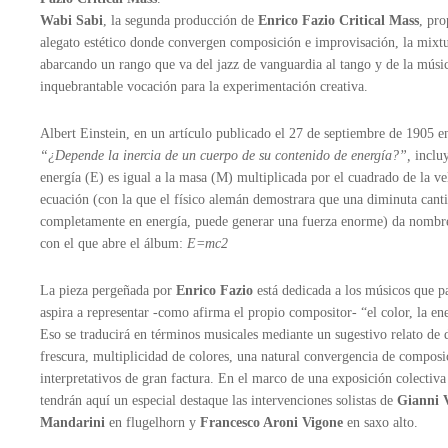
Wabi Sabi
, la segunda producción de
Enrico Fazio Critical Mass
, pr
alegato estético donde convergen composición e improvisación, la mixtu
abarcando un rango que va del jazz de vanguardia al tango y de la músi
inquebrantable vocación para la experimentación creativa.
Albert Einstein, en un artículo publicado el 27 de septiembre de 1905 
“¿Depende la inercia de un cuerpo de su contenido de energía?”,
incluy
energía (E) es igual a la masa (M) multiplicada por el cuadrado de la ve
ecuación (con la que el físico alemán demostrara que una diminuta canti
completamente en energía, puede generar una fuerza enorme) da nombre 
con el que abre el álbum:
E=mc
2
La pieza pergeñada por
Enrico Fazio
está dedicada a los músicos que p
aspira a representar -como afirma el propio compositor- “el color, la ene
Eso se traducirá en términos musicales mediante un sugestivo relato de
frescura, multiplicidad de colores, una natural convergencia de composi
interpretativos de gran factura. En el marco de una exposición colectiva
tendrán aquí un especial destaque las intervenciones solistas de
Gianni 
Mandarini
en flugelhorn y
Francesco Aroni Vigone
en saxo alto.