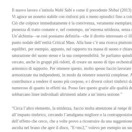
Il nuovo lavoro s’intitola
Wabi Sabi
e come il precedente
Shibui
(2013) 
Vi agisce un nonetto stabile con rinforzi più o meno episodici fino a co
Ciò che colpisce immediatamente è la convivenza, veramente esemplare,
pienezza di tratto costante e, nel contempo, un’estrema nitidezza, senz
Un’alchimia—se così possiamo definirla—che il diretto interessato ci ill
punto nodale dell’entità Critical Mass. Alla base c’è una ricerca piuttosto
equilibri, per esempio, appunto, nel rapporto tra massa di suono e chi
saturazione del suono stesso e la sua comprensibilità. Se parliamo quind
cercato, anche in gruppi più ridotti, di creare un suono di tipo orchestra
armonico di supporto. Per ottenere questo, molto spesso faccio lavorare t
armonizzate ma indipendenti, in modo da ottenere sonorità complesse.
contribuisce a rendere il suono più corposo, e i diversi colori timbrici 
numeroso di quanto in effetti sia. Posso fare questo grazie alle qualità de
sobbarcano linee individuali altrimenti adatte a un’intera sezione.”
“Circa l’altro elemento, la nitidezza, faccio molta attenzione al
range
di
all’impasto timbrico, cercando l’amalgama migliore o la contrapposizio
dell’effetto che cerco, che a volte provo a ricostruire da una suggestione.
ascolta nel brano che apre il disco, “E=mc2,” volevo per esempio un suo